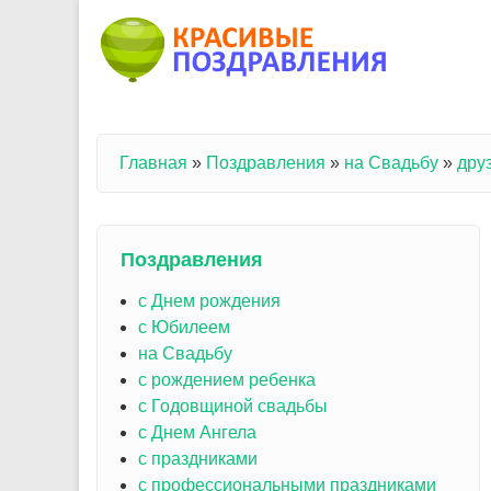
Перейти к основному содержанию
Главная
»
Поздравления
»
на Свадьбу
»
дру
Вы здесь
Поздравления
с Днем рождения
с Юбилеем
на Свадьбу
с рождением ребенка
с Годовщиной свадьбы
с Днем Ангела
с праздниками
с профессиональными праздниками