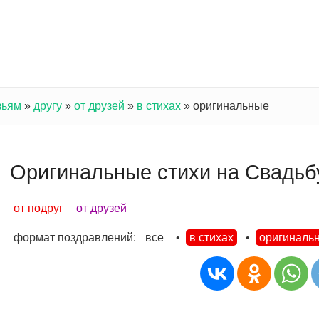
зьям
»
другу
»
от друзей
»
в стихах
»
оригинальные
Оригинальные стихи на Свадьбу
от подруг
от друзей
формат поздравлений:
все
•
в стихах
•
оригиналь