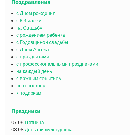
Поздравления
с Днем рождения
с Юбилеем
на Свадьбу
с рождением ребенка
с Годовщиной свадьбы
с Днем Ангела
с праздниками
с профессиональными праздниками
на каждый день
с важным событием
по гороскопу
к подаркам
Праздники
07.08
Пятница
08.08
День физкультурника