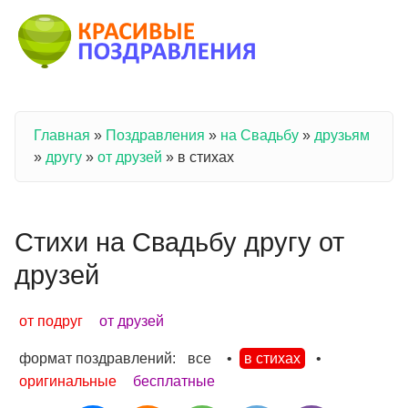
Перейти к основному содержанию
Главная
»
Поздравления
»
на Свадьбу
»
друзьям
Вы здесь
»
другу
»
от друзей
»
в стихах
Стихи на Свадьбу другу от
друзей
от подруг
от друзей
формат поздравлений:
все
•
в стихах
•
оригинальные
бесплатные