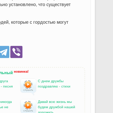
но установлено, что существует
юдей, которые с гордостью могут
новинка!
ильный
друга
С днем дружбы
 - песня
поздравляю - стихи
никогда
Давай всю жизнь мы
ье не
будем дружбой нашей
дорожить...