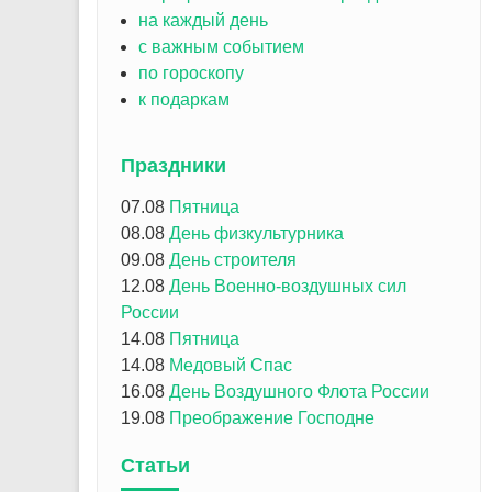
на каждый день
с важным событием
по гороскопу
к подаркам
Праздники
07.08
Пятница
08.08
День физкультурника
09.08
День строителя
12.08
День Военно-воздушных сил
России
14.08
Пятница
14.08
Медовый Спас
16.08
День Воздушного Флота России
19.08
Преображение Господне
Статьи