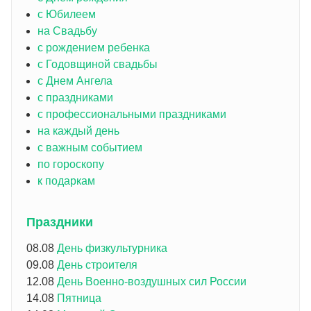
с Юбилеем
на Свадьбу
с рождением ребенка
с Годовщиной свадьбы
с Днем Ангела
с праздниками
с профессиональными праздниками
на каждый день
с важным событием
по гороскопу
к подаркам
Праздники
08.08
День физкультурника
09.08
День строителя
12.08
День Военно-воздушных сил России
14.08
Пятница