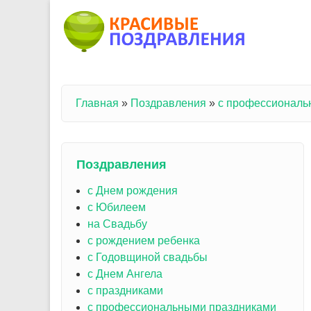
Перейти к основному содержанию
Главная
»
Поздравления
»
с профессиональ
Вы здесь
Поздравления
с Днем рождения
с Юбилеем
на Свадьбу
с рождением ребенка
с Годовщиной свадьбы
с Днем Ангела
с праздниками
с профессиональными праздниками