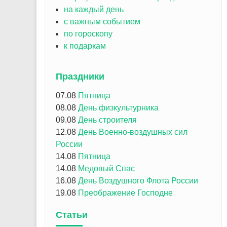
на каждый день
с важным событием
по гороскопу
к подаркам
Праздники
07.08
Пятница
08.08
День физкультурника
09.08
День строителя
12.08
День Военно-воздушных сил
России
14.08
Пятница
14.08
Медовый Спас
16.08
День Воздушного Флота России
19.08
Преображение Господне
Статьи