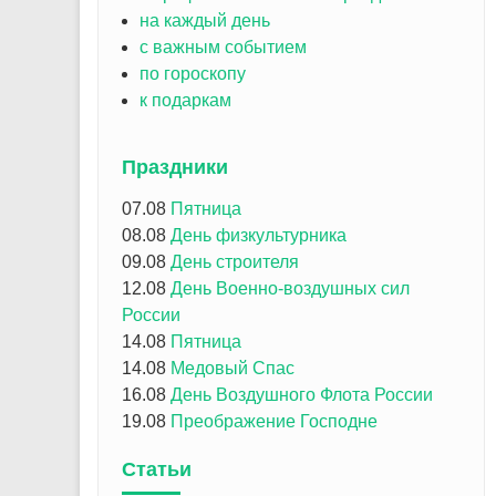
на каждый день
с важным событием
по гороскопу
к подаркам
Праздники
07.08
Пятница
08.08
День физкультурника
09.08
День строителя
12.08
День Военно-воздушных сил
России
14.08
Пятница
14.08
Медовый Спас
16.08
День Воздушного Флота России
19.08
Преображение Господне
Статьи