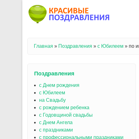
Перейти к основному содержанию
Главная
»
Поздравления
»
с Юбилеем
»
по 
Вы здесь
Поздравления
с Днем рождения
с Юбилеем
на Свадьбу
с рождением ребенка
с Годовщиной свадьбы
с Днем Ангела
с праздниками
с профессиональными праздниками