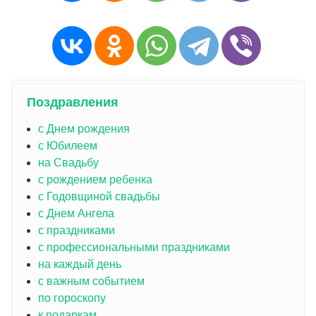
Поздравления
с Днем рождения
с Юбилеем
на Свадьбу
с рождением ребенка
с Годовщиной свадьбы
с Днем Ангела
с праздниками
с профессиональными праздниками
на каждый день
с важным событием
по гороскопу
к подаркам