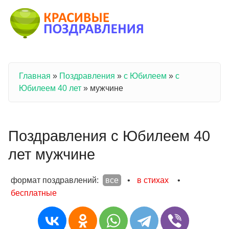
Перейти к основному содержанию
Главная
»
Поздравления
»
с Юбилеем
»
с
Вы здесь
Юбилеем 40 лет
»
мужчине
Поздравления с Юбилеем 40
лет мужчине
формат поздравлений:
все
•
в стихах
•
бесплатные