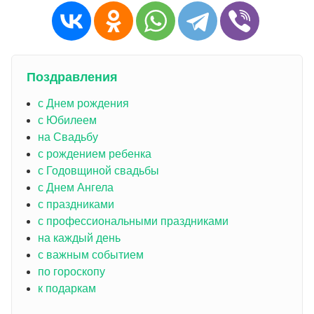
Поздравления
с Днем рождения
с Юбилеем
на Свадьбу
с рождением ребенка
с Годовщиной свадьбы
с Днем Ангела
с праздниками
с профессиональными праздниками
на каждый день
с важным событием
по гороскопу
к подаркам