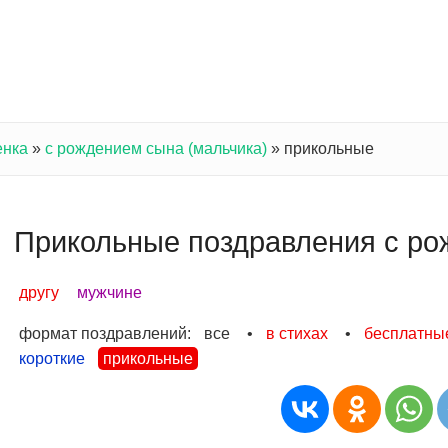
енка
»
с рождением сына (мальчика)
»
прикольные
Прикольные поздравления с ро
другу
мужчине
формат поздравлений:
все
•
в стихах
•
бесплатны
короткие
прикольные