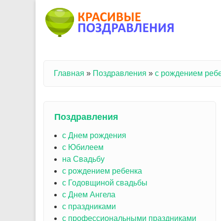
Перейти к основному содержанию
Главная
»
Поздравления
»
с рождением реб
Вы здесь
Поздравления
с Днем рождения
с Юбилеем
на Свадьбу
с рождением ребенка
с Годовщиной свадьбы
с Днем Ангела
с праздниками
с профессиональными праздниками