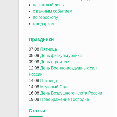
на каждый день
с важным событием
по гороскопу
к подаркам
Праздники
07.08
Пятница
08.08
День физкультурника
09.08
День строителя
12.08
День Военно-воздушных сил
России
14.08
Пятница
14.08
Медовый Спас
16.08
День Воздушного Флота России
19.08
Преображение Господне
Статьи