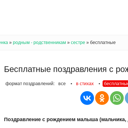
енка
»
родным - родственникам
»
сестре
»
бесплатные
Бесплатные поздравления с ро
формат поздравлений:
все
•
в стихах
•
бесплатны
Поздравление с рождением малыша (мальчика,