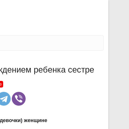
ждением ребенка сестре
е
 девочки) женщине