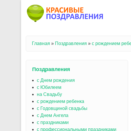
Перейти к основному содержанию
Главная
»
Поздравления
»
с рождением реб
Вы здесь
Поздравления
с Днем рождения
с Юбилеем
на Свадьбу
с рождением ребенка
с Годовщиной свадьбы
с Днем Ангела
с праздниками
с профессиональными праздниками