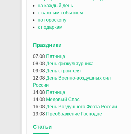
на каждый день
с важным событием
по гороскопу
к подаркам
Праздники
07.08
Пятница
08.08
День физкультурника
09.08
День строителя
12.08
День Военно-воздушных сил
России
14.08
Пятница
14.08
Медовый Спас
16.08
День Воздушного Флота России
19.08
Преображение Господне
Статьи