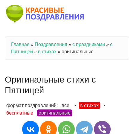
Перейти к основному содержанию
Главная
»
Поздравления
»
с праздниками
»
с
Вы здесь
Пятницей
»
в стихах
»
оригинальные
Оригинальные стихи с
Пятницей
формат поздравлений:
все
•
в стихах
•
бесплатные
оригинальные