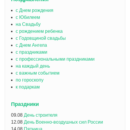
с Днем рождения
с Юбилеем
на Свадьбу
с рождением ребенка
с Годовщиной свадьбы
с Днем Ангела
с праздниками
с профессиональными праздниками
на каждый день
с важным событием
по гороскопу
к подаркам
Праздники
09.08
День строителя
12.08
День Военно-воздушных сил России
14.08
Пятница