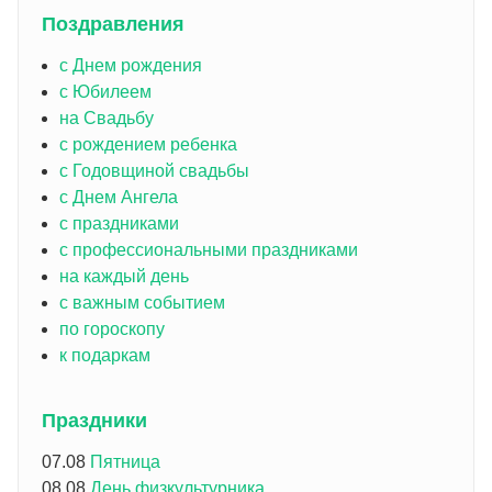
Поздравления
с Днем рождения
с Юбилеем
на Свадьбу
с рождением ребенка
с Годовщиной свадьбы
с Днем Ангела
с праздниками
с профессиональными праздниками
на каждый день
с важным событием
по гороскопу
к подаркам
Праздники
07.08
Пятница
08.08
День физкультурника