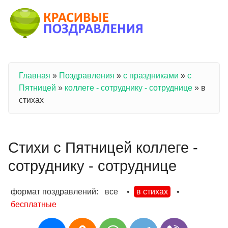
Перейти к основному содержанию
Главная
»
Поздравления
»
с праздниками
»
с
Вы здесь
Пятницей
»
коллеге - сотруднику - сотруднице
»
в
стихах
Стихи с Пятницей коллеге -
сотруднику - сотруднице
формат поздравлений:
все
•
в стихах
•
бесплатные