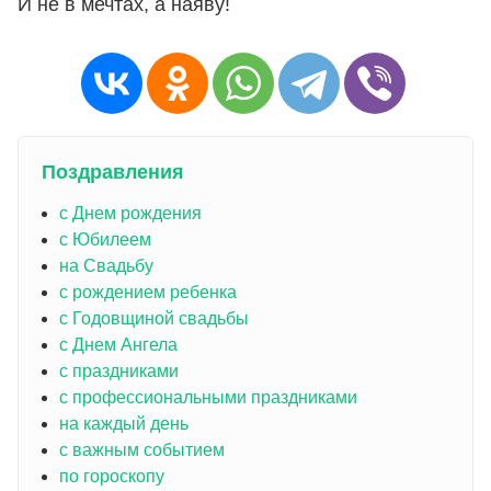
И не в мечтах, а наяву!
Поздравления
с Днем рождения
с Юбилеем
на Свадьбу
с рождением ребенка
с Годовщиной свадьбы
с Днем Ангела
с праздниками
с профессиональными праздниками
на каждый день
с важным событием
по гороскопу