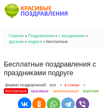
Перейти к основному содержанию
Главная
»
Поздравления
»
с праздниками
»
Вы здесь
друзьям
»
подруге
»
бесплатные
Бесплатные поздравления с
праздниками подруге
формат поздравлений:
все
•
в стихах
•
бесплатные
красивые
оригинальные
короткие