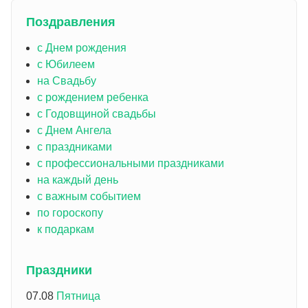
Поздравления
с Днем рождения
с Юбилеем
на Свадьбу
с рождением ребенка
с Годовщиной свадьбы
с Днем Ангела
с праздниками
с профессиональными праздниками
на каждый день
с важным событием
по гороскопу
к подаркам
Праздники
07.08
Пятница