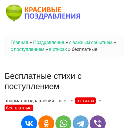
Перейти к основному содержанию
Главная
»
Поздравления
»
с важным событием
»
Вы здесь
с поступлением
»
в стихах
»
бесплатные
Бесплатные стихи с
поступлением
формат поздравлений:
все
•
в стихах
•
бесплатные