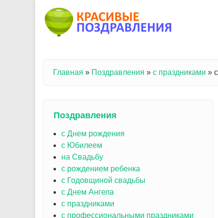
Перейти к основному содержанию
Главная
»
Поздравления
»
с праздниками
»
Вы здесь
Поздравления
с Днем рождения
с Юбилеем
на Свадьбу
с рождением ребенка
с Годовщиной свадьбы
с Днем Ангела
с праздниками
с профессиональными праздниками