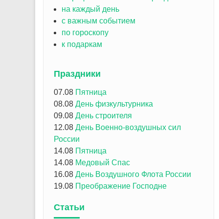
на каждый день
с важным событием
по гороскопу
к подаркам
Праздники
07.08
Пятница
08.08
День физкультурника
09.08
День строителя
12.08
День Военно-воздушных сил
России
14.08
Пятница
14.08
Медовый Спас
16.08
День Воздушного Флота России
19.08
Преображение Господне
Статьи