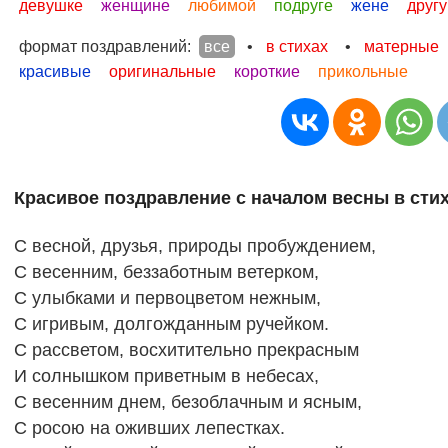
девушке
женщине
любимой
подруге
жене
другу
формат поздравлений:
все
•
в стихах
•
матерные
красивые
оригинальные
короткие
прикольные
Красивое поздравление с началом весны в сти
С весной, друзья, природы пробуждением,
С весенним, беззаботным ветерком,
С улыбками и первоцветом нежным,
С игривым, долгожданным ручейком.
С рассветом, восхитительно прекрасным
И солнышком приветным в небесах,
С весенним днем, безоблачным и ясным,
С росою на оживших лепестках.