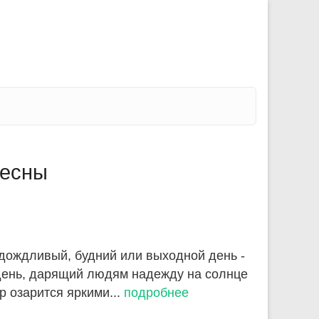
весны
 дождливый, будний или выходной день -
й день, дарящий людям надежду на солнце
ир озарится яркими...
подробнее