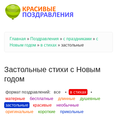
Перейти к основному содержанию
Главная
»
Поздравления
»
с праздниками
»
с
Вы здесь
Новым годом
»
в стихах
»
застольные
Застольные стихи с Новым
годом
формат поздравлений:
все
•
в стихах
•
матерные
бесплатные
длинные
душевные
застольные
красивые
необычные
оригинальные
короткие
прикольные