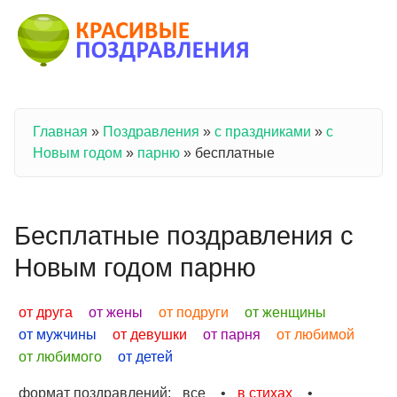
Перейти к основному содержанию
Главная
»
Поздравления
»
с праздниками
»
с
Вы здесь
Новым годом
»
парню
»
бесплатные
Бесплатные поздравления с
Новым годом парню
от друга
от жены
от подруги
от женщины
от мужчины
от девушки
от парня
от любимой
от любимого
от детей
формат поздравлений:
все
•
в стихах
•