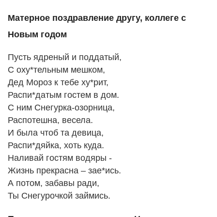
Матерное поздравление другу, коллеге с
Новым годом
Пусть ядреный и поддатый,
С оху*тельным мешком,
Дед Мороз к тебе ху*рит,
Распи*датым гостем в дом.
С ним Снегурка-озорница,
Распотешна, весела.
И была чтоб та девица,
Распи*дяйка, хоть куда.
Наливай гостям водяры -
Жизнь прекрасна – зае*ись.
А потом, забавы ради,
Ты Снегурочкой займись.