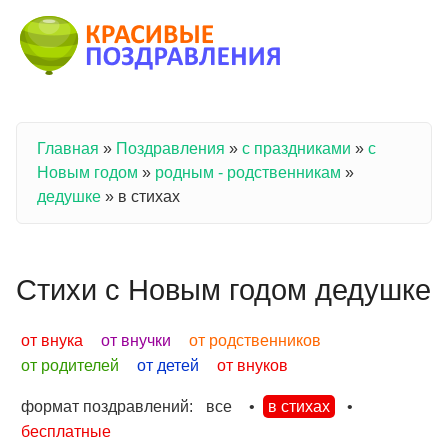
Перейти к основному содержанию
Главная
»
Поздравления
»
с праздниками
»
с
Вы здесь
Новым годом
»
родным - родственникам
»
дедушке
»
в стихах
Стихи с Новым годом дедушке
от внука
от внучки
от родственников
от родителей
от детей
от внуков
формат поздравлений:
все
•
в стихах
•
бесплатные