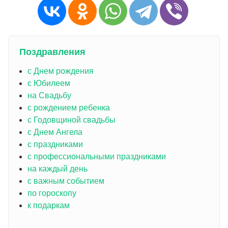
Поздравления
с Днем рождения
с Юбилеем
на Свадьбу
с рождением ребенка
с Годовщиной свадьбы
с Днем Ангела
с праздниками
с профессиональными праздниками
на каждый день
с важным событием
по гороскопу
к подаркам