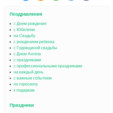
Поздравления
с Днем рождения
с Юбилеем
на Свадьбу
с рождением ребенка
с Годовщиной свадьбы
с Днем Ангела
с праздниками
с профессиональными праздниками
на каждый день
с важным событием
по гороскопу
к подаркам
Праздники