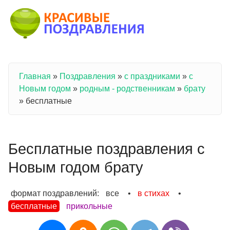
Перейти к основному содержанию
Главная
»
Поздравления
»
с праздниками
»
с
Вы здесь
Новым годом
»
родным - родственникам
»
брату
»
бесплатные
Бесплатные поздравления с
Новым годом брату
формат поздравлений:
все
•
в стихах
•
бесплатные
прикольные