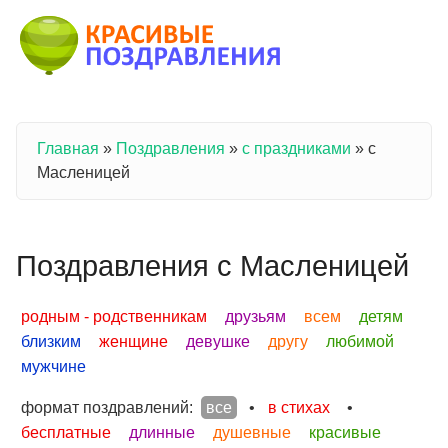
Перейти к основному содержанию
Главная
»
Поздравления
»
с праздниками
»
с
Вы здесь
Масленицей
Поздравления с Масленицей
родным - родственникам
друзьям
всем
детям
близким
женщине
девушке
другу
любимой
мужчине
формат поздравлений:
все
•
в стихах
•
бесплатные
длинные
душевные
красивые