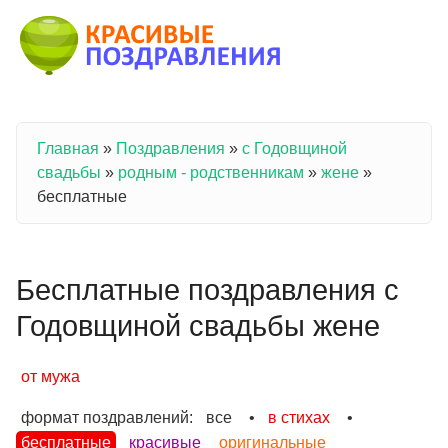
Перейти к основному содержанию
Главная
»
Поздравления
»
с Годовщиной
Вы здесь
свадьбы
»
родным - родственникам
»
жене
»
бесплатные
Бесплатные поздравления с
Годовщиной свадьбы жене
от мужа
формат поздравлений:
все
•
в стихах
•
бесплатные
красивые
оригинальные