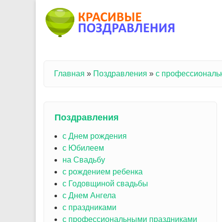
Перейти к основному содержанию
Главная
»
Поздравления
»
с профессиональ
Вы здесь
Поздравления
с Днем рождения
с Юбилеем
на Свадьбу
с рождением ребенка
с Годовщиной свадьбы
с Днем Ангела
с праздниками
с профессиональными праздниками