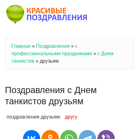
Перейти к основному содержанию
Главная
»
Поздравления
»
с
Вы здесь
профессиональными праздниками
»
с Днем
танкистов
»
друзьям
Поздравления с Днем
танкистов друзьям
поздравления друзьям:
другу