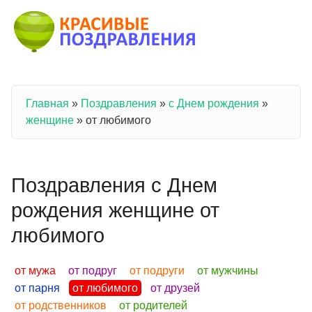
Перейти к основному содержанию
Главная
»
Поздравления
»
с Днем рождения
»
Вы здесь
женщине
»
от любимого
Поздравления с Днем
рождения женщине от
любимого
от мужа
от подруг
от подруги
от мужчины
от парня
от любимого
от друзей
от родственников
от родителей