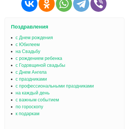
Поздравления
с Днем рождения
с Юбилеем
на Свадьбу
с рождением ребенка
с Годовщиной свадьбы
с Днем Ангела
с праздниками
с профессиональными праздниками
на каждый день
с важным событием
по гороскопу
к подаркам