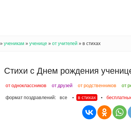
»
ученикам
»
ученице
»
от учителей
»
в стихах
Стихи с Днем рождения ученице
от одноклассников
от друзей
от родственников
от 
формат поздравлений:
все
•
в стихах
•
бесплатны