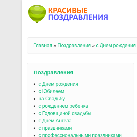
Перейти к основному содержанию
Главная
»
Поздравления
»
с Днем рождения
Вы здесь
Поздравления
с Днем рождения
с Юбилеем
на Свадьбу
с рождением ребенка
с Годовщиной свадьбы
с Днем Ангела
с праздниками
с профессиональными праздниками