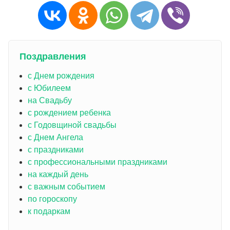
Поздравления
с Днем рождения
с Юбилеем
на Свадьбу
с рождением ребенка
с Годовщиной свадьбы
с Днем Ангела
с праздниками
с профессиональными праздниками
на каждый день
с важным событием
по гороскопу
к подаркам