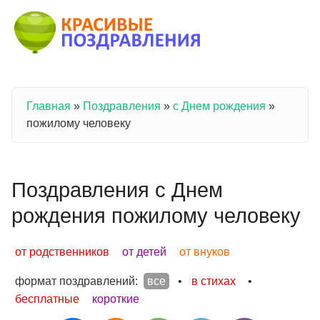
Перейти к основному содержанию
Главная
»
Поздравления
»
с Днем рождения
»
Вы здесь
пожилому человеку
Поздравления с Днем
рождения пожилому человеку
от родственников
от детей
от внуков
формат поздравлений:
все
•
в стихах
•
бесплатные
короткие