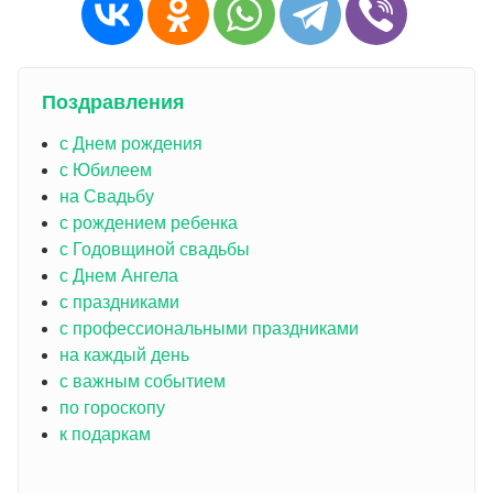
Поздравления
с Днем рождения
с Юбилеем
на Свадьбу
с рождением ребенка
с Годовщиной свадьбы
с Днем Ангела
с праздниками
с профессиональными праздниками
на каждый день
с важным событием
по гороскопу
к подаркам