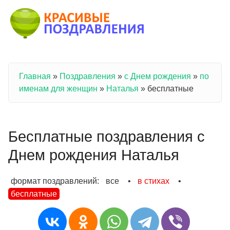
Перейти к основному содержанию
Главная
»
Поздравления
»
с Днем рождения
»
по
Вы здесь
именам для женщин
»
Наталья
»
бесплатные
Бесплатные поздравления с
Днем рождения Наталья
формат поздравлений:
все
•
в стихах
•
бесплатные