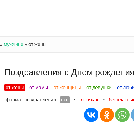
»
мужчине
»
от жены
Поздравления с Днем рождения
от жены
от мамы
от женщины
от девушки
от люб
формат поздравлений:
все
•
в стихах
•
бесплатны