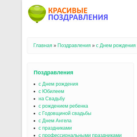
Перейти к основному содержанию
Главная
»
Поздравления
»
с Днем рождения
Вы здесь
Поздравления
с Днем рождения
с Юбилеем
на Свадьбу
с рождением ребенка
с Годовщиной свадьбы
с Днем Ангела
с праздниками
с профессиональными праздниками