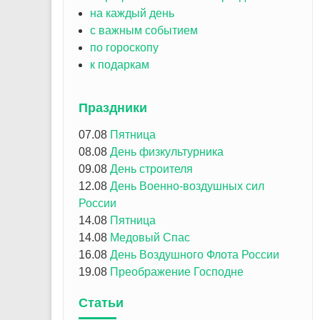
на каждый день
с важным событием
по гороскопу
к подаркам
Праздники
07.08
Пятница
08.08
День физкультурника
09.08
День строителя
12.08
День Военно-воздушных сил
России
14.08
Пятница
14.08
Медовый Спас
16.08
День Воздушного Флота России
19.08
Преображение Господне
Статьи