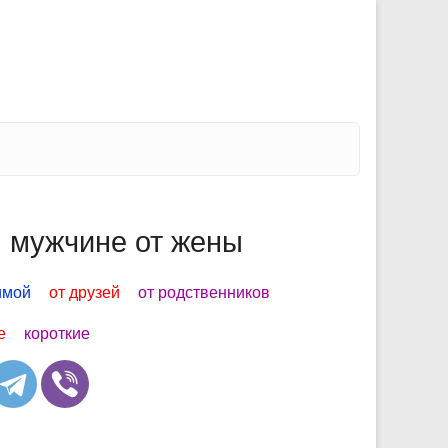
 мужчине от жены
имой
от друзей
от родственников
е
короткие