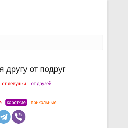
 другу от подруг
от девушки
от друзей
е
короткие
прикольные