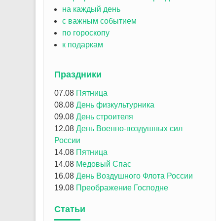
на каждый день
с важным событием
по гороскопу
к подаркам
Праздники
07.08
Пятница
08.08
День физкультурника
09.08
День строителя
12.08
День Военно-воздушных сил
России
14.08
Пятница
14.08
Медовый Спас
16.08
День Воздушного Флота России
19.08
Преображение Господне
Статьи