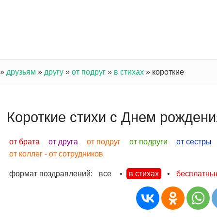
»
друзьям
»
другу
»
от подруг
»
в стихах
»
короткие
Короткие стихи с Днем рождения
от брата
от друга
от подруг
от подруги
от сестры
от коллег - от сотрудников
формат поздравлений:
все
•
в стихах
•
бесплатны