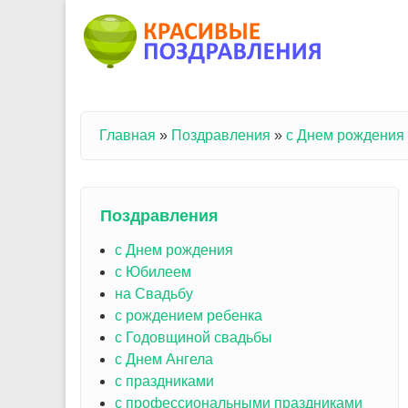
Перейти к основному содержанию
Главная
»
Поздравления
»
с Днем рождения
Вы здесь
Поздравления
с Днем рождения
с Юбилеем
на Свадьбу
с рождением ребенка
с Годовщиной свадьбы
с Днем Ангела
с праздниками
с профессиональными праздниками