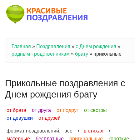
Перейти к основному содержанию
Главная
»
Поздравления
»
с Днем рождения
»
Вы здесь
родным - родственникам
»
брату
»
прикольные
Прикольные поздравления с
Днем рождения брату
от брата
от друга
от подруг
от сестры
от девушки
от друзей
формат поздравлений:
все
•
в стихах
•
матерные
бесплатные
оригинальные
короткие