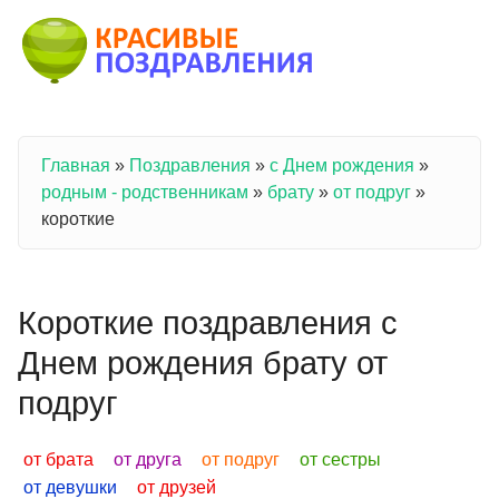
Перейти к основному содержанию
Главная
»
Поздравления
»
с Днем рождения
»
Вы здесь
родным - родственникам
»
брату
»
от подруг
»
короткие
Короткие поздравления с
Днем рождения брату от
подруг
от брата
от друга
от подруг
от сестры
от девушки
от друзей