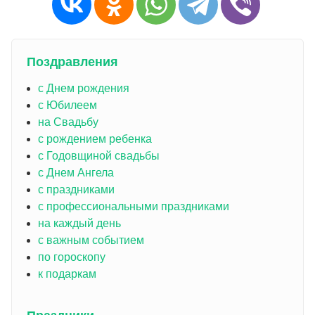
Поздравления
с Днем рождения
с Юбилеем
на Свадьбу
с рождением ребенка
с Годовщиной свадьбы
с Днем Ангела
с праздниками
с профессиональными праздниками
на каждый день
с важным событием
по гороскопу
к подаркам