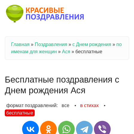
Перейти к основному содержанию
Главная
»
Поздравления
»
с Днем рождения
»
по
Вы здесь
именам для женщин
»
Ася
»
бесплатные
Бесплатные поздравления с
Днем рождения Ася
формат поздравлений:
все
•
в стихах
•
бесплатные