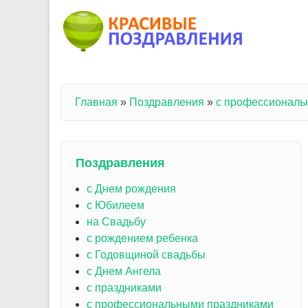
Перейти к основному содержанию
Главная
»
Поздравления
»
с профессиональ
Вы здесь
Поздравления
с Днем рождения
с Юбилеем
на Свадьбу
с рождением ребенка
с Годовщиной свадьбы
с Днем Ангела
с праздниками
с профессиональными праздниками