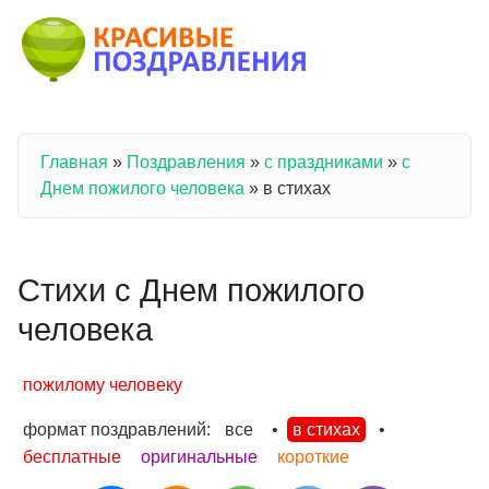
Перейти к основному содержанию
Главная
»
Поздравления
»
с праздниками
»
с
Вы здесь
Днем пожилого человека
»
в стихах
Стихи с Днем пожилого
человека
пожилому человеку
формат поздравлений:
все
•
в стихах
•
бесплатные
оригинальные
короткие