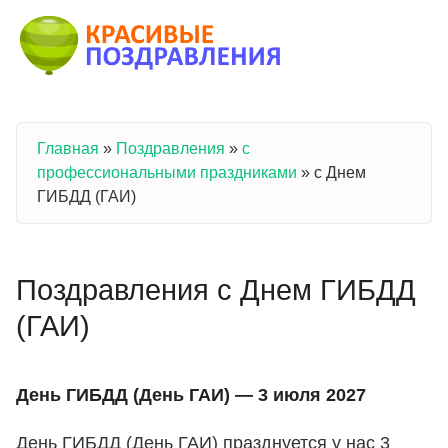
Перейти к основному содержанию
Главная
»
Поздравления
»
с
Вы здесь
профессиональными праздниками
»
с Днем
ГИБДД (ГАИ)
Поздравления с Днем ГИБДД
(ГАИ)
День ГИБДД (День ГАИ) — 3 июля 2027
День ГИБДД (День ГАИ) празднуется у нас 3