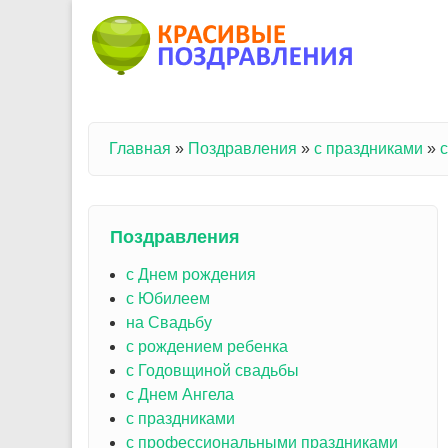
Перейти к основному содержанию
Главная
»
Поздравления
»
с праздниками
»
Вы здесь
Поздравления
с Днем рождения
с Юбилеем
на Свадьбу
с рождением ребенка
с Годовщиной свадьбы
с Днем Ангела
с праздниками
с профессиональными праздниками