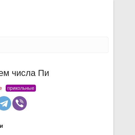
ем числа Пи
е
прикольные
и