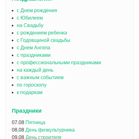
с Днем рождения
с Юбилеем
на Свадьбу
с рождением ребенка
с Годовщиной свадьбы
с Днем Ангела
с праздниками
с профессиональными праздниками
на каждый день
с важным событием
по гороскопу
к подаркам
Праздники
07.08
Пятница
08.08
День физкультурника
09.08
День строителя