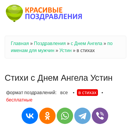
Перейти к основному содержанию
Главная
»
Поздравления
»
с Днем Ангела
»
по
Вы здесь
именам для мужчин
»
Устин
»
в стихах
Стихи с Днем Ангела Устин
формат поздравлений:
все
•
в стихах
•
бесплатные