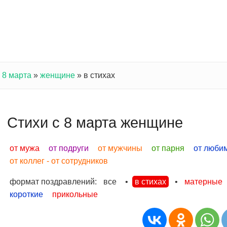
 8 марта
»
женщине
»
в стихах
Стихи с 8 марта женщине
от мужа
от подруги
от мужчины
от парня
от люби
от коллег - от сотрудников
формат поздравлений:
все
•
в стихах
•
матерные
короткие
прикольные