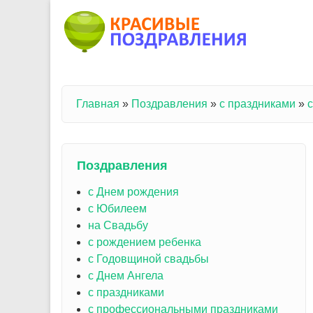
Перейти к основному содержанию
Главная
»
Поздравления
»
с праздниками
»
с
Вы здесь
Поздравления
с Днем рождения
с Юбилеем
на Свадьбу
с рождением ребенка
с Годовщиной свадьбы
с Днем Ангела
с праздниками
с профессиональными праздниками