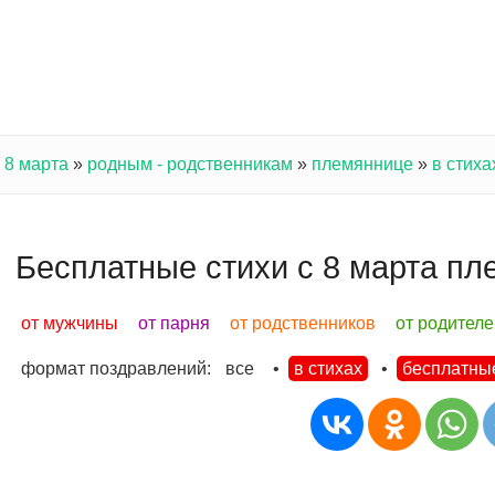
 8 марта
»
родным - родственникам
»
племяннице
»
в стиха
Бесплатные стихи с 8 марта п
от мужчины
от парня
от родственников
от родителе
формат поздравлений:
все
•
в стихах
•
бесплатны