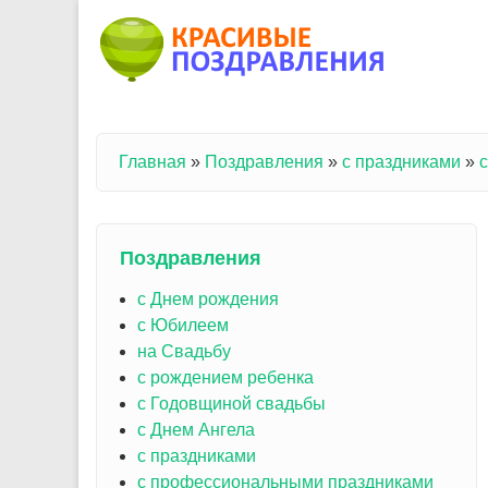
Перейти к основному содержанию
Главная
»
Поздравления
»
с праздниками
»
с
Вы здесь
Поздравления
с Днем рождения
с Юбилеем
на Свадьбу
с рождением ребенка
с Годовщиной свадьбы
с Днем Ангела
с праздниками
с профессиональными праздниками