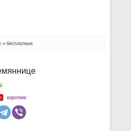
х
»
бесплатные
лемяннице
й
е
короткие