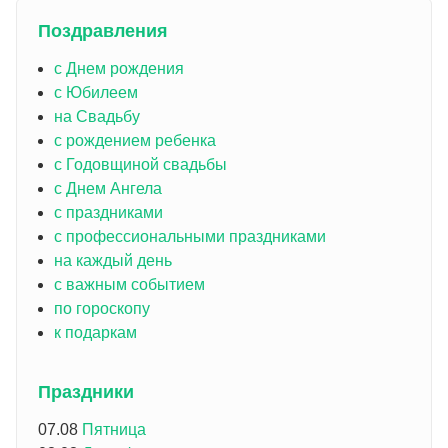
Поздравления
с Днем рождения
с Юбилеем
на Свадьбу
с рождением ребенка
с Годовщиной свадьбы
с Днем Ангела
с праздниками
с профессиональными праздниками
на каждый день
с важным событием
по гороскопу
к подаркам
Праздники
07.08
Пятница