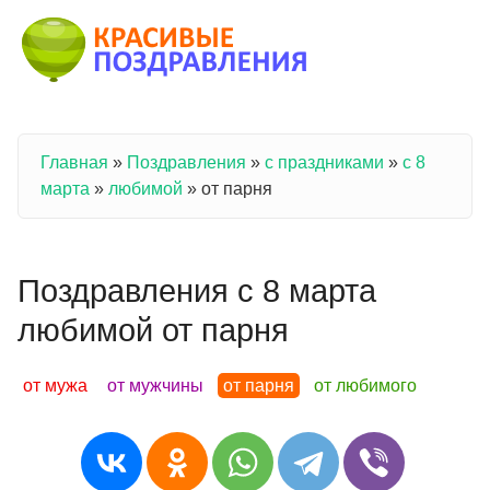
Перейти к основному содержанию
Главная
»
Поздравления
»
с праздниками
»
с 8
Вы здесь
марта
»
любимой
»
от парня
Поздравления с 8 марта
любимой от парня
от мужа
от мужчины
от парня
от любимого