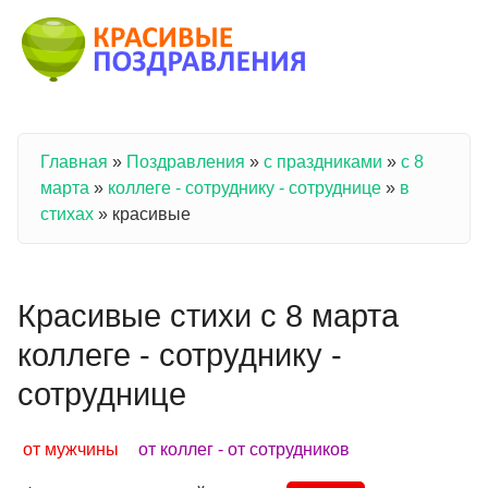
Перейти к основному содержанию
Главная
»
Поздравления
»
с праздниками
»
с 8
Вы здесь
марта
»
коллеге - сотруднику - сотруднице
»
в
стихах
»
красивые
Красивые стихи с 8 марта
коллеге - сотруднику -
сотруднице
от мужчины
от коллег - от сотрудников