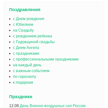
Поздравления
с Днем рождения
с Юбилеем
на Свадьбу
с рождением ребенка
с Годовщиной свадьбы
с Днем Ангела
с праздниками
с профессиональными праздниками
на каждый день
с важным событием
по гороскопу
к подаркам
Праздники
12.08
День Военно-воздушных сил России