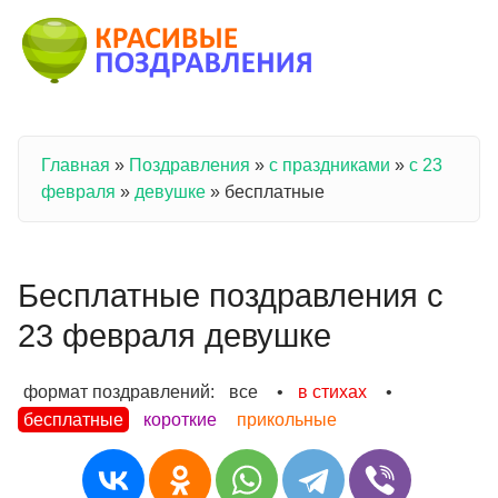
Перейти к основному содержанию
Главная
»
Поздравления
»
с праздниками
»
с 23
Вы здесь
февраля
»
девушке
»
бесплатные
Бесплатные поздравления с
23 февраля девушке
формат поздравлений:
все
•
в стихах
•
бесплатные
короткие
прикольные