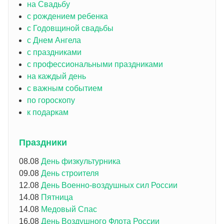
на Свадьбу
с рождением ребенка
с Годовщиной свадьбы
с Днем Ангела
с праздниками
с профессиональными праздниками
на каждый день
с важным событием
по гороскопу
к подаркам
Праздники
08.08
День физкультурника
09.08
День строителя
12.08
День Военно-воздушных сил России
14.08
Пятница
14.08
Медовый Спас
16.08
День Воздушного Флота России