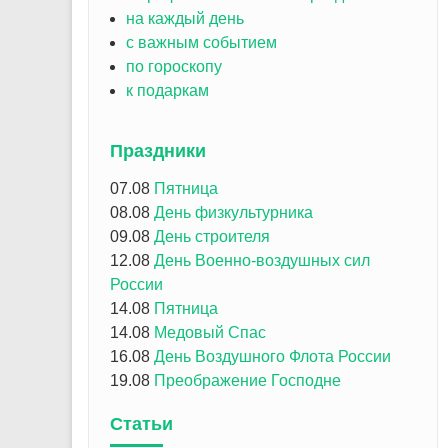
на каждый день
с важным событием
по гороскопу
к подаркам
Праздники
07.08
Пятница
08.08
День физкультурника
09.08
День строителя
12.08
День Военно-воздушных сил
России
14.08
Пятница
14.08
Медовый Спас
16.08
День Воздушного Флота России
19.08
Преображение Господне
Статьи