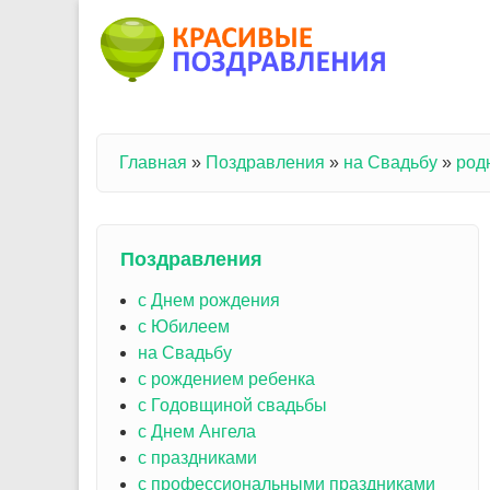
Перейти к основному содержанию
Главная
»
Поздравления
»
на Свадьбу
»
род
Вы здесь
Поздравления
с Днем рождения
с Юбилеем
на Свадьбу
с рождением ребенка
с Годовщиной свадьбы
с Днем Ангела
с праздниками
с профессиональными праздниками