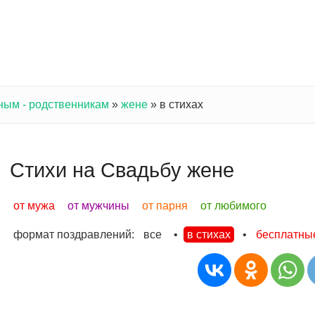
ным - родственникам
»
жене
»
в стихах
Стихи на Свадьбу жене
от мужа
от мужчины
от парня
от любимого
формат поздравлений:
все
•
в стихах
•
бесплатны