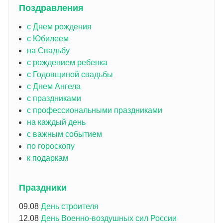
Поздравления
с Днем рождения
с Юбилеем
на Свадьбу
с рождением ребенка
с Годовщиной свадьбы
с Днем Ангела
с праздниками
с профессиональными праздниками
на каждый день
с важным событием
по гороскопу
к подаркам
Праздники
09.08
День строителя
12.08
День Военно-воздушных сил России