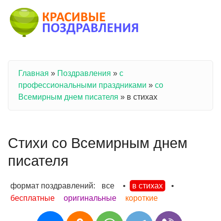
Перейти к основному содержанию
Главная
»
Поздравления
»
с
Вы здесь
профессиональными праздниками
»
со
Всемирным днем писателя
»
в стихах
Стихи со Всемирным днем
писателя
формат поздравлений:
все
•
в стихах
•
бесплатные
оригинальные
короткие