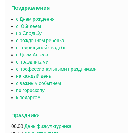
Поздравления
с Днем рождения
с Юбилеем
на Свадьбу
с рождением ребенка
с Годовщиной свадьбы
с Днем Ангела
с праздниками
с профессиональными праздниками
на каждый день
с важным событием
по гороскопу
к подаркам
Праздники
08.08
День физкультурника