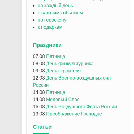
на каждый день
с важным событием
по гороскопу
к подаркам
Праздники
07.08
Пятница
08.08
День физкультурника
09.08
День строителя
12.08
День Военно-воздушных сил
России
14.08
Пятница
14.08
Медовый Спас
16.08
День Воздушного Флота России
19.08
Преображение Господне
Статьи