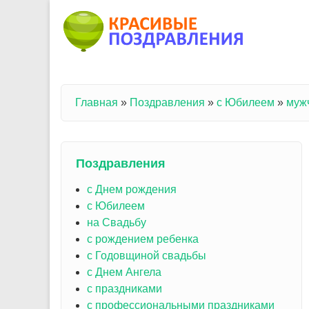
Перейти к основному содержанию
Главная
»
Поздравления
»
с Юбилеем
»
муж
Вы здесь
Поздравления
с Днем рождения
с Юбилеем
на Свадьбу
с рождением ребенка
с Годовщиной свадьбы
с Днем Ангела
с праздниками
с профессиональными праздниками