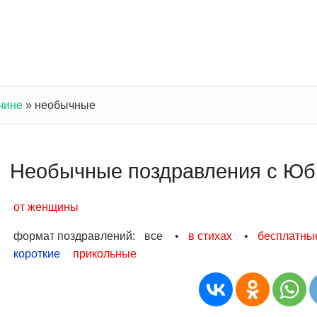
чине
»
необычные
Необычные поздравления с Юб
от женщины
формат поздравлений:
все
•
в стихах
•
бесплатны
короткие
прикольные