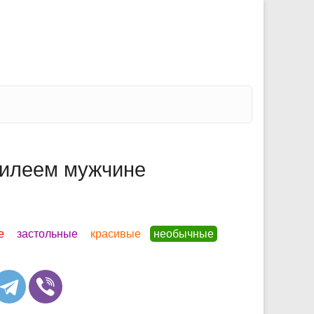
илеем мужчине
е
застольные
красивые
необычные