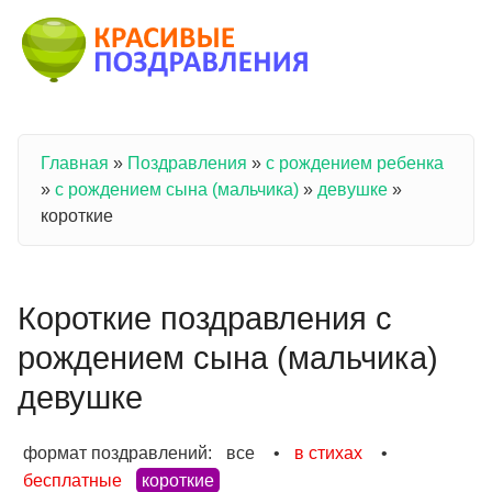
Перейти к основному содержанию
Главная
»
Поздравления
»
с рождением ребенка
Вы здесь
»
с рождением сына (мальчика)
»
девушке
»
короткие
Короткие поздравления с
рождением сына (мальчика)
девушке
формат поздравлений:
все
•
в стихах
•
бесплатные
короткие