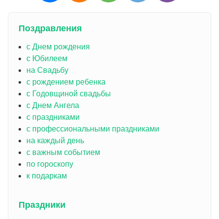
Поздравления
с Днем рождения
с Юбилеем
на Свадьбу
с рождением ребенка
с Годовщиной свадьбы
с Днем Ангела
с праздниками
с профессиональными праздниками
на каждый день
с важным событием
по гороскопу
к подаркам
Праздники