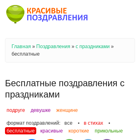
Перейти к основному содержанию
Главная
»
Поздравления
»
с праздниками
»
Вы здесь
бесплатные
Бесплатные поздравления с
праздниками
подруге
девушке
женщине
формат поздравлений:
все
•
в стихах
•
бесплатные
красивые
короткие
прикольные